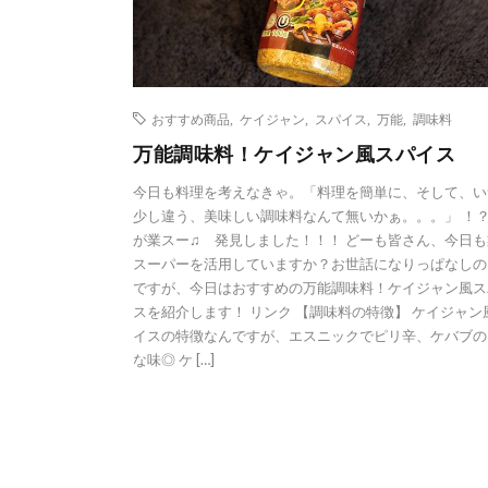
おすすめ商品
,
ケイジャン
,
スパイス
,
万能
,
調味料
万能調味料！ケイジャン風スパイス
今日も料理を考えなきゃ。「料理を簡単に、そして、い
少し違う、美味しい調味料なんて無いかぁ。。。」 ！？
が業スー♫ 発見しました！！！ どーも皆さん、今日も
スーパーを活用していますか？お世話になりっぱなしの
ですが、今日はおすすめの万能調味料！ケイジャン風ス
スを紹介します！ リンク 【調味料の特徴】 ケイジャン
イスの特徴なんですが、エスニックでピリ辛、ケバブの
な味◎ ケ […]