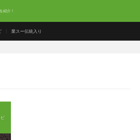
を紹介！
ピ
業スー伝統入り
シピ