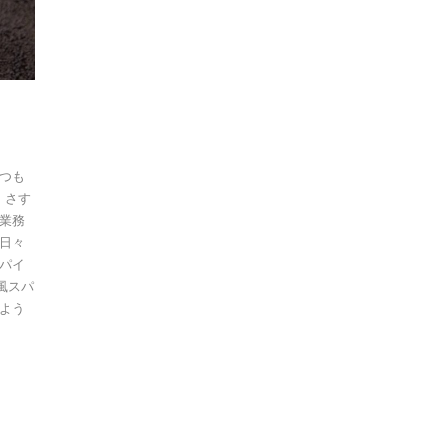
つも
 さす
業務
日々
パイ
風スパ
よう