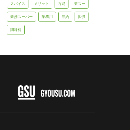
スパイス
メリット
万能
業スー
業務スーパー
業務用
節約
習慣
調味料