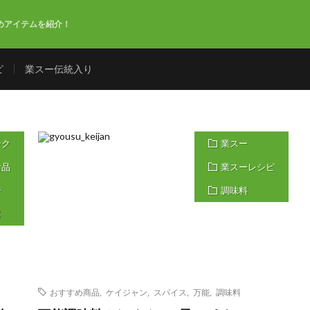
めアイテムを紹介！
ピ
業スー伝統入り
ンク
業スー
食品
業スーレシピ
ー
調味料
料
おすすめ商品
,
ケイジャン
,
スパイス
,
万能
,
調味料