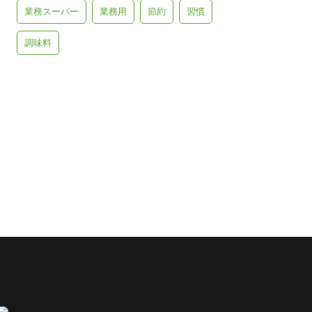
業務スーパー
業務用
節約
習慣
調味料