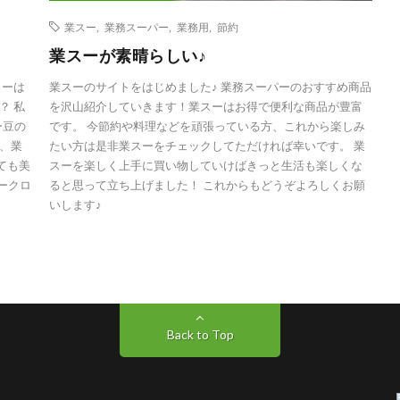
業スー
,
業務スーパー
,
業務用
,
節約
業スーが素晴らしい♪
ヒーは
業スーのサイトをはじめました♪ 業務スーパーのおすすめ商品
？ 私
を沢山紹介していきます！業スーはお得で便利な商品が豊富
ー豆の
です。 今節約や料理などを頑張っている方、これから楽しみ
、業
たい方は是非業スーをチェックしてただければ幸いです。 業
ても美
スーを楽しく上手に買い物していけばきっと生活も楽しくな
ークロ
ると思って立ち上げました！ これからもどうぞよろしくお願
いします♪
Back to Top