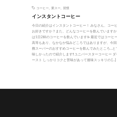
コーヒー
,
業スー
,
習慣
インスタントコーヒー
今日の紹介はインスタントコーヒー！ みなさん、コー
お好きですか？また、どんなコーヒーを飲んでいますか
は1日2杯のコーヒーを飲んでいます☕ 最近ではコーヒ
高等もあり、なかなか悩みどころではありますが、今回
務スーパーのおすすめコーヒーを飲んでみたところ…と
味しかったので紹介します❗ ユニバースターコーヒー ダ
ースト しっかりコクと苦味があって後味スッキリの […]