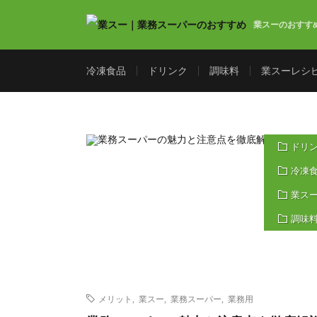
業スーのおすす
冷凍食品
ドリンク
調味料
業スーレシ
ドリ
冷凍
業ス
調味
メリット
,
業スー
,
業務スーパー
,
業務用