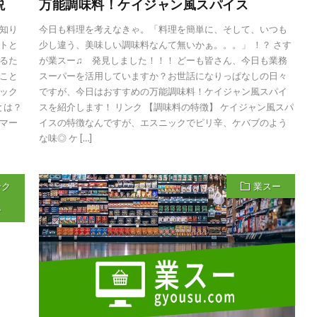
説
万能調味料！ケイジャン風スパイス
知り
今日も料理を考えなきゃ。「料理を簡単に、そして、いつも
トと
少し違う、美味しい調味料なんて無いかぁ。。。」 ！？ さす
るた
が業スー♫ 発見しました！！！ どーも皆さん、今日も業務
こと
スーパーを活用していますか？お世話になりっぱなしの日々
ック
ですが、今日はおすすめの万能調味料！ケイジャン風スパイ
とは？
スを紹介します！ リンク 【調味料の特徴】 ケイジャン風スパ
マー
イスの特徴なんですが、エスニックでピリ辛、ケバブのよう
な味◎ ケ […]
ンク
業スー
ー